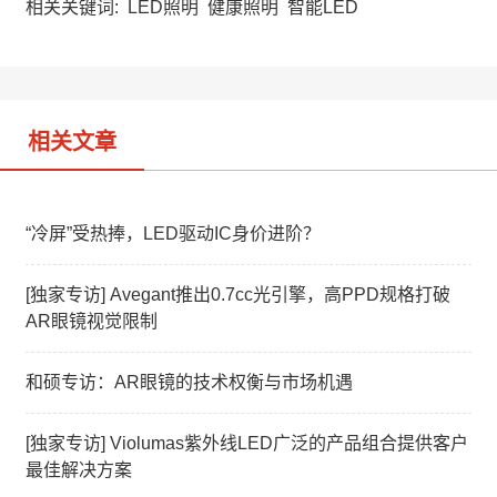
a
W
e
相关关键词:
LED照明
健康照明
智能LED
t
e
d
i
I
b
n
o
相关文章
“冷屏”受热捧，LED驱动IC身价进阶？
[独家专访] Avegant推出0.7cc光引擎，高PPD规格打破
AR眼镜视觉限制
和硕专访：AR眼镜的技术权衡与市场机遇
[独家专访] Violumas紫外线LED广泛的产品组合提供客户
最佳解决方案