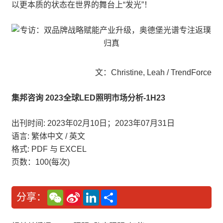
以更本质的状态在世界的舞台上“发光”！
文：Christine, Leah / TrendForce
集邦咨询 2023全球LED照明市场分析-1H23
出刊时间: 2023年02月10日；2023年07月31日
语言: 繁体中文 / 英文
格式: PDF 与 EXCEL
页数：100(每次)
W
S
L
分
分享：
e
i
i
享
C
n
n
h
a
k