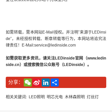
如需转载，需本网站E-Mail授权。并注明"来源于LEDinsi
de"，未经授权转载、断章转载等行为，本网站将追究法
律责任！E-Mail:service@ledinside.com
如需获取更多资讯，请关注LEDinside官网（www.ledin
side.cn）或搜索微信公众账号（LEDinside）。
W
S
L
分
分享：
e
i
i
享
C
n
n
h
a
k
a
W
e
相关关键词:
LED照明
明芯光电
木林森照明
灯丝灯
t
e
d
i
I
b
n