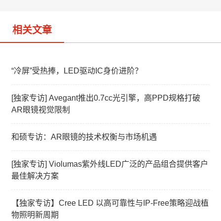
o
相关文章
“冷屏”受热捧，LED驱动IC身价进阶？
[独家专访] Avegant推出0.7cc光引擎，高PPD规格打破
AR眼镜视觉限制
和硕专访：AR眼镜的技术权衡与市场机遇
[独家专访] Violumas紫外线LED广泛的产品组合提供客户
最佳解决方案
【独家专访】Cree LED 以高可靠性与IP-Free策略迎战植
物照明新周期