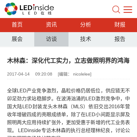
首页
资讯
分析
财报
展会
访谈
技术
报告
木林森：深化代工实力，立志做照明界的鸿海
2017-04-14
09:20:08
[编辑： nicolelee]
全球LED产业竞争激烈，晶粒价格仍居低位，供应链无不
卯足劲力求站稳脚步。在波涛汹涌的LED激烈竞争中，中
国大陆LED封装龙头木林森（MLS）依旧交出2016年营
收年增破四成的亮眼成绩单，除了在LED小间距显示屏及
照明两大应用持续扩张外，更加受惠于新增的代工业务表
现。 LEDinside专访木林森的执行总经理林纪良，讨论公