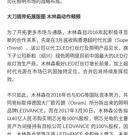
司在照明市场的战略布局。
大刀阔斧拓展版图 木林森动作频频
为了开拓更多市场与通路，木林森自2016年起积极寻觅
新的合作关系，先是在3月底收购香港超时代光源（Supe
rTrend），该公司以代工LED灯丝灯及照明产品见长，旗
下子公司新和（绍兴）绿色照明是目前中国最大的LED灯
丝灯泡生产商。木林森看好LED灯丝灯增长前景，加上超
时代光源在市场已巩固独特定位，合并后将持续发挥综
效。
不只如此，木林森在2016年也与IDG等国际资本势力，共
同竞标取得德国大厂欧司朗（Osram）所分拆出来的照明
品牌LEDVANCE。而在2017年3月30日，木林森公告拟
以40亿人民币购买明芯光电100%股权，明芯光电的主要
资产为间接持有目标公司 LEDVANCE 的100%股权，因
此，木林森此举等于将 LEDVANCE 全权纳入麾下。未来