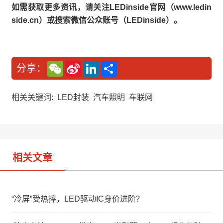
如需获取更多资讯，请关注LEDinside官网（www.ledin
side.cn）或搜索微信公众账号（LEDinside）。
W
S
L
分
分享：
e
i
i
享
C
n
n
h
a
k
a
W
e
相关关键词:
LED封装
汽车照明
车联网
t
e
d
i
I
b
n
o
相关文章
“冷屏”受热捧，LED驱动IC身价进阶？