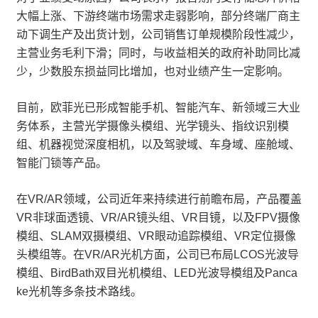
大幅上涨、下游终端市场需求走弱影响，部分终端厂商主
动下调生产及出货计划，公司销售订单规模阶段性减少，
主营业务毛利下滑；同时，与收益相关的政府补助同比减
少，少数股东损益同比增加，也对业绩产生一定影响。
目前，欧菲光已形成智能手机、智能汽车、新领域三大业
务体系，主营光学摄像头模组、光学镜头、指纹识别模
组、机器视觉深度相机，以及驾驶域、车身域、座舱域、
智能门锁等产品。
在VR/AR领域，公司近年来持续进行前瞻布局，产品覆盖
VR非球面透镜、VR/AR镜头组、VR目镜，以及FPV摄像
模组、SLAM双摄模组、VR眼动追踪模组、VR定位摄像
头模组等。在VR/AR光机方面，公司已布局LCOS光波导
模组、BirdBath双目光机模组、LED光波导模组及Panca
ke光机等多条技术路线。