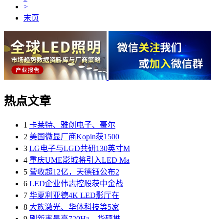
>
末页
热点文章
1
卡莱特、雅创电子、豪尔
2
美国微显厂商Kopin获1500
3
LG电子与LGD共研130英寸M
4
重庆UME影城将引入LED Ma
5
营收超12亿，天德钰公布2
6
LED企业伟志控股获中金战
7
华夏利亚德4K LED影厅在
8
大族激光、华体科技等5家
9
刷新率最高720Hz，华硕推