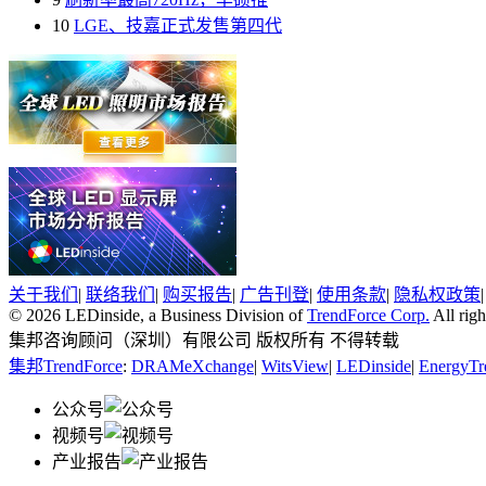
10
LGE、技嘉正式发售第四代
关于我们
|
联络我们
|
购买报告
|
广告刊登
|
使用条款
|
隐私权政策
© 2026 LEDinside, a Business Division of
TrendForce Corp.
All righ
集邦咨询顾问（深圳）有限公司 版权所有 不得转载
集邦TrendForce
:
DRAMeXchange
|
WitsView
|
LEDinside
|
EnergyTr
公众号
视频号
产业报告