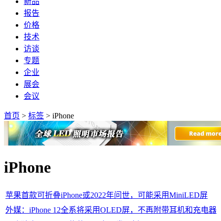
新品
报告
价格
技术
访谈
专题
企业
展会
会议
首页
>
标签
>
iPhone
iPhone
苹果首款可折叠iPhone或2022年问世，可能采用MiniLED屏
外媒：iPhone 12全系将采用OLED屏，不再附带耳机和充电器