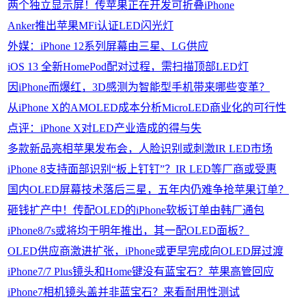
两个独立显示屏！传苹果正在开发可折叠iPhone
Anker推出苹果MFi认证LED闪光灯
外媒：iPhone 12系列屏幕由三星、LG供应
iOS 13 全新HomePod配对过程，需扫描顶部LED灯
因iPhone而爆红，3D感测为智能型手机带来哪些变革？
从iPhone X的AMOLED成本分析MicroLED商业化的可行性
点评：iPhone X对LED产业造成的得与失
多款新品亮相苹果发布会，人脸识别或刺激IR LED市场
iPhone 8支持面部识别“板上钉钉”？IR LED等厂商或受惠
国内OLED屏幕技术落后三星，五年内仍难争抢苹果订单？
砸钱扩产中！传配OLED的iPhone软板订单由韩厂通包
iPhone8/7s或将均于明年推出，其一配OLED面板？
OLED供应商激进扩张，iPhone或更早完成向OLED屏过渡
iPhone7/7 Plus镜头和Home键没有蓝宝石？苹果高管回应
iPhone7相机镜头盖并非蓝宝石？来看耐用性测试