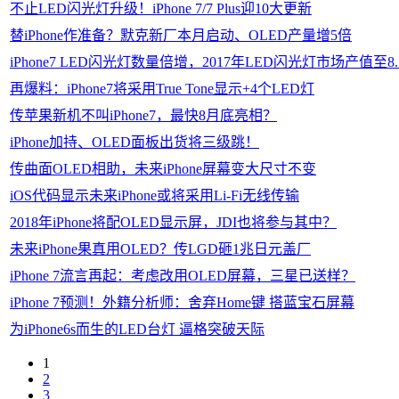
不止LED闪光灯升级！iPhone 7/7 Plus迎10大更新
替iPhone作准备？默克新厂本月启动、OLED产量增5倍
iPhone7 LED闪光灯数量倍增，2017年LED闪光灯市场产值至8
再爆料：iPhone7将采用True Tone显示+4个LED灯
传苹果新机不叫iPhone7，最快8月底亮相？
iPhone加持、OLED面板出货将三级跳！
传曲面OLED相助，未来iPhone屏幕变大尺寸不变
iOS代码显示未来iPhone或将采用Li-Fi无线传输
2018年iPhone将配OLED显示屏，JDI也将参与其中？
未来iPhone果真用OLED？传LGD砸1兆日元盖厂
iPhone 7流言再起：考虑改用OLED屏幕，三星已送样？
iPhone 7预测！外籍分析师：舍弃Home键 搭蓝宝石屏幕
为iPhone6s而生的LED台灯 逼格突破天际
1
2
3