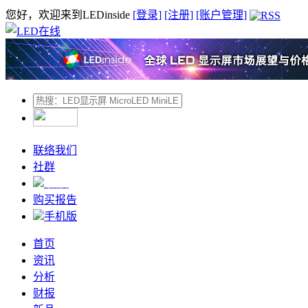
您好，欢迎来到LEDinside
[登录]
[注册]
[账户管理]
联络我们
社群
微信
购买报告
手机版
首页
资讯
分析
财报