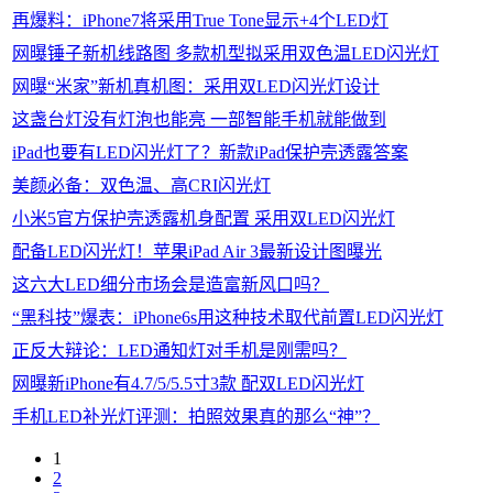
再爆料：iPhone7将采用True Tone显示+4个LED灯
网曝锤子新机线路图 多款机型拟采用双色温LED闪光灯
网曝“米家”新机真机图：采用双LED闪光灯设计
这盏台灯没有灯泡也能亮 一部智能手机就能做到
iPad也要有LED闪光灯了？新款iPad保护壳透露答案
美颜必备：双色温、高CRI闪光灯
小米5官方保护壳透露机身配置 采用双LED闪光灯
配备LED闪光灯！苹果iPad Air 3最新设计图曝光
这六大LED细分市场会是造富新风口吗？
“黑科技”爆表：iPhone6s用这种技术取代前置LED闪光灯
正反大辩论：LED通知灯对手机是刚需吗？
网曝新iPhone有4.7/5/5.5寸3款 配双LED闪光灯
手机LED补光灯评测：拍照效果真的那么“神”？
1
2