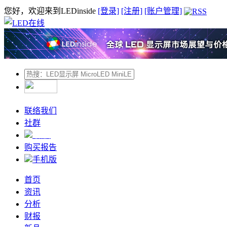
您好，欢迎来到LEDinside
[登录]
[注册]
[账户管理]
联络我们
社群
微信
购买报告
手机版
首页
资讯
分析
财报