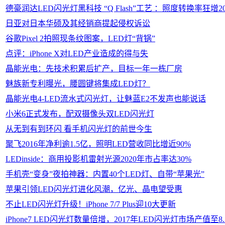
德豪润达LED闪光灯黑科技 “Q Flash”工艺 ：照度转换率狂增2
日亚对日本华硕及其经销商提起侵权诉讼
谷歌Pixel 2拍照现条纹图案，LED灯“背锅”
点评：iPhone X对LED产业造成的得与失
晶能光电：先技术积累后扩产，目标一年一栋厂房
魅族新专利曝光，腰圆键将集成LED灯？
晶能光电4-LED流水式闪光灯，让魅蓝E2不发声也能说话
小米6正式发布，配双摄像头双LED闪光灯
从无到有到环闪 看手机闪光灯的前世今生
聚飞2016年净利逾1.5亿，照明LED营收同比增近90%
LEDinside：商用投影机雷射光源2020年市占率达30%
手机壳“变身”夜拍神器：内置40个LED灯、自带“苹果光”
苹果引领LED闪光灯进化风潮，亿光、晶电望受惠
不止LED闪光灯升级！iPhone 7/7 Plus迎10大更新
iPhone7 LED闪光灯数量倍增，2017年LED闪光灯市场产值至8