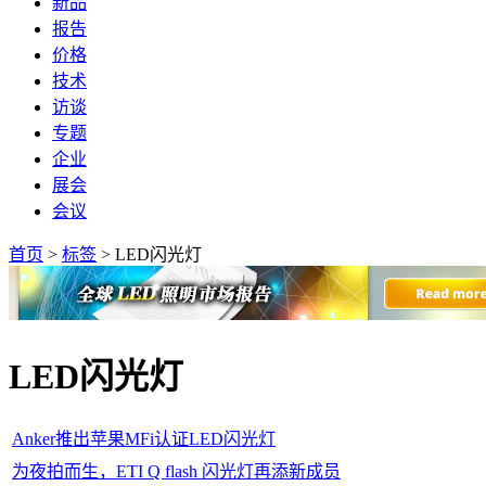
新品
报告
价格
技术
访谈
专题
企业
展会
会议
首页
>
标签
>
LED闪光灯
LED闪光灯
Anker推出苹果MFi认证LED闪光灯
为夜拍而生，ETI Q flash 闪光灯再添新成员