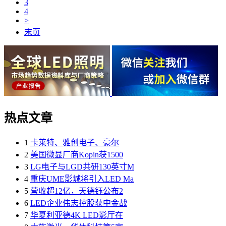
3
4
>
末页
热点文章
1
卡莱特、雅创电子、豪尔
2
美国微显厂商Kopin获1500
3
LG电子与LGD共研130英寸M
4
重庆UME影城将引入LED Ma
5
营收超12亿，天德钰公布2
6
LED企业伟志控股获中金战
7
华夏利亚德4K LED影厅在