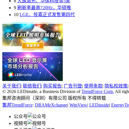
8
大族激光、华体科技等5家
9
刷新率最高720Hz，华硕推
10
LGE、技嘉正式发售第四代
关于我们
|
联络我们
|
购买报告
|
广告刊登
|
使用条款
|
隐私权政策
© 2026 LEDinside, a Business Division of
TrendForce Corp.
All righ
集邦咨询顾问（深圳）有限公司 版权所有 不得转载
集邦TrendForce
:
DRAMeXchange
|
WitsView
|
LEDinside
|
EnergyTr
公众号
视频号