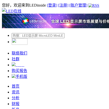
您好，欢迎来到LEDinside
[登录]
[注册]
[账户管理]
联络我们
社群
微信
购买报告
手机版
首页
资讯
分析
财报