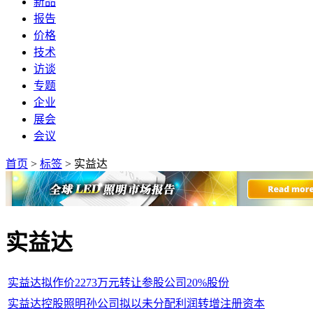
新品
报告
价格
技术
访谈
专题
企业
展会
会议
首页
>
标签
>
实益达
实益达
实益达拟作价2273万元转让参股公司20%股份
实益达控股照明孙公司拟以未分配利润转增注册资本