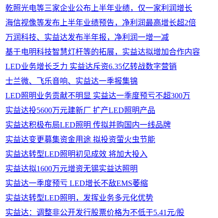
乾照光电等三家企业公布上半年业绩，仅一家利润增长
海信视像等发布上半年业绩预告，净利润最高增长超2倍
万润科技、实益达发布半年报，净利润一增一减
基于电明科技智慧灯杆等的拓展，实益达拟增加合作内容
LED业务增长乏力 实益达斥资6.35亿转战数字营销
士兰微、飞乐音响、实益达一季报集锦
LED照明业务贡献不明显 实益达一季度预亏不超300万
实益达投5600万元建新厂 扩产LED照明产品
实益达积极布局LED照明 传拟并购国内一线品牌
实益达变更募集资金用途 拟投资萤火虫节能
实益达转型LED照明初见成效 将加大投入
实益达拟1600万元增资无锡实益达照明
实益达一季度预亏 LED增长不敌EMS萎缩
实益达转型LED照明，发挥业务多元化优势
实益达：调整非公开发行股票价格为不低于5.41元/股