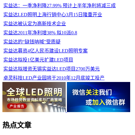
实益达：一季净利降27.99% 预计上半年净利将减三成
实益达LED照明上海行销中心3月15日隆重开业
实益达被认定为高新技术企业
实益达2011年净利增38% 拟10派0.8
实益达的“缺钱呐喊”受质疑
实益达募资4亿人民币建设LED照明专案
实益达拟投1亿美元扩建LED项目
实益达拟增资无锡实益达LED项目2700万美元
卓灵科技LED产业园将于2010年12月底竣工投产
热点文章