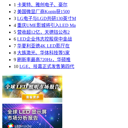
1
卡莱特、雅创电子、豪尔
2
美国微显厂商Kopin获1500
3
LG电子与LGD共研130英寸M
4
重庆UME影城将引入LED Ma
5
营收超12亿，天德钰公布2
6
LED企业伟志控股获中金战
7
华夏利亚德4K LED影厅在
8
大族激光、华体科技等5家
9
刷新率最高720Hz，华硕推
10
LGE、技嘉正式发售第四代