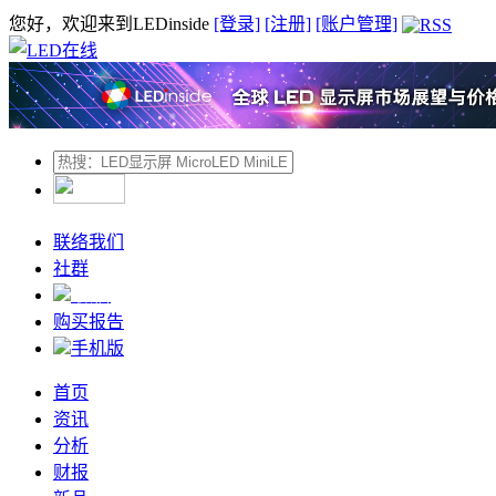
您好，欢迎来到LEDinside
[登录]
[注册]
[账户管理]
联络我们
社群
微信
购买报告
手机版
首页
资讯
分析
财报