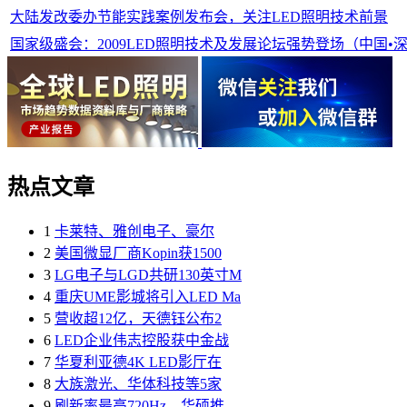
大陆发改委办节能实践案例发布会，关注LED照明技术前景
国家级盛会：2009LED照明技术及发展论坛强势登场（中国•深圳
热点文章
1
卡莱特、雅创电子、豪尔
2
美国微显厂商Kopin获1500
3
LG电子与LGD共研130英寸M
4
重庆UME影城将引入LED Ma
5
营收超12亿，天德钰公布2
6
LED企业伟志控股获中金战
7
华夏利亚德4K LED影厅在
8
大族激光、华体科技等5家
9
刷新率最高720Hz，华硕推