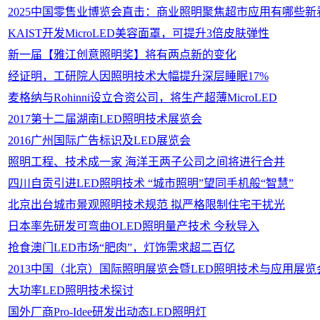
2025中国零售业博览会直击：商业照明聚焦超市应用有哪些新
KAIST开发MicroLED美容面罩，可提升3倍皮肤弹性
新一届【雅江创意照明奖】将有两点新的变化
经证明，工研院人因照明技术大幅提升深层睡眠17%
麦格纳与Rohinni设立合资公司，将生产超薄MicroLED
2017第十二届湖南LED照明技术展览会
2016广州国际广告标识及LED展览会
照明工程、技术成一家 海洋王两子公司之间将进行合并
四川自贡引进LED照明技术 “城市照明”望同手机般“智慧”
北京出台城市景观照明技术规范 拟严格限制住宅干扰光
日本率先研发可弯曲OLED照明量产技术 今秋导入
抢食澳门LED市场“肥肉”，灯饰需求超二百亿
2013中国（北京）国际照明展览会暨LED照明技术与应用展览
大功率LED照明技术探讨
国外厂商Pro-Idee研发出动态LED照明灯