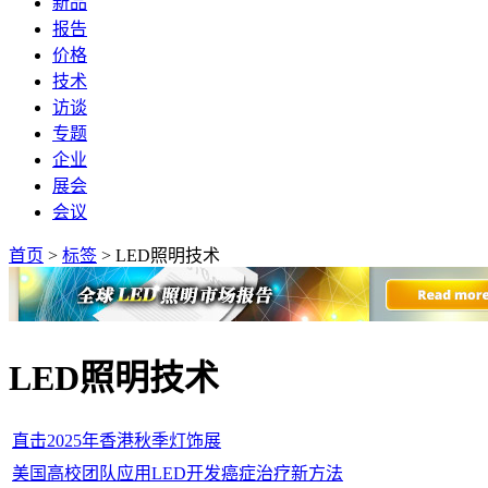
新品
报告
价格
技术
访谈
专题
企业
展会
会议
首页
>
标签
>
LED照明技术
LED照明技术
直击2025年香港秋季灯饰展
美国高校团队应用LED开发癌症治疗新方法