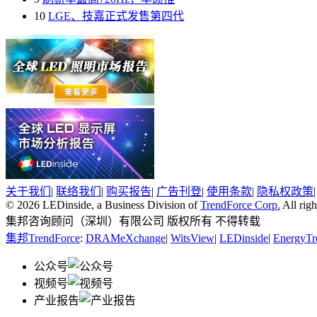
10
LGE、技嘉正式发售第四代
关于我们
|
联络我们
|
购买报告
|
广告刊登
|
使用条款
|
隐私权政策
© 2026 LEDinside, a Business Division of
TrendForce Corp.
All righ
集邦咨询顾问（深圳）有限公司 版权所有 不得转载
集邦TrendForce
:
DRAMeXchange
|
WitsView
|
LEDinside
|
EnergyTr
公众号
视频号
产业报告