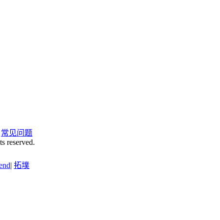
|
常见问题
ts reserved.
end
|
拓墣