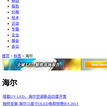
新品
报告
价格
技术
访谈
专题
企业
展会
会议
首页
>
标签
>
海尔
海尔
搭载UV LED，​海尔空调新品印度开售
独特支架 海尔55英寸OLED电视惊艳IFA 2013