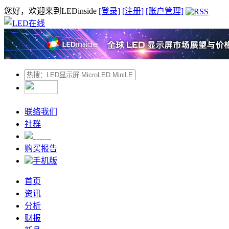
您好，欢迎来到LEDinside
[登录]
[注册]
[账户管理]
联络我们
社群
微信
购买报告
手机版
首页
资讯
分析
财报