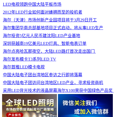
LED电视领跑中国大陆平板市场
2012年LED行业如何面对蜂拥而至的投机者
海尔（天津）市场创新产业园项目将于3月29日开工
海尔集团华南总部基地项目正式启动，将从事LED生产
海尔投资5亿元人民币建沈阳LED产业基地
深圳获越南19亿美元LED灯具、智能电表订单
海尔点亮哈瓦那夜空，大陆LED路灯首次走出国门
海尔发布模卡T3系列LED TV
海尔首推LED模卡电视
中国大陆电子团台湾地区参访之行即将落幕
中国大陆电子团访问台湾地区LED产业，寻求投资商机
采用LED背光技术的液晶屏幕海尔X100荣获中国绿色产品奖