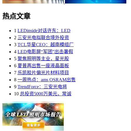
热点文章
1
LEDinside对话许东：LED
2
三安光电拟联合境外投资
3
TCL华星CEO：越南模组厂
4
LED电影屏“军团”出击暑假
5
聚焦照明等主业，星光股
6
夏普再出售一座液晶面板
7
乐凯胶片偏光片材料项目
8
一周热点：ams OSRAM出售
9
TrendForce：三安光电将
10
总投资5000万美元，常诚