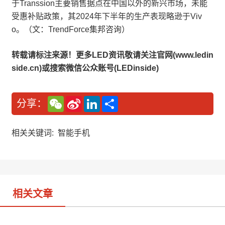
于Transsion主要销售据点在中国以外的新兴市场，未能
受惠补贴政策，其2024年下半年的生产表现略逊于Viv
o。（文：TrendForce集邦咨询）
转载请标注来源！更多LED资讯敬请关注官网(www.ledin
side.cn)或搜索微信公众账号(LEDinside)
W
S
L
分
分享：
e
i
i
享
C
n
n
h
a
k
a
W
e
相关关键词:
智能手机
t
e
d
i
I
b
n
o
相关文章