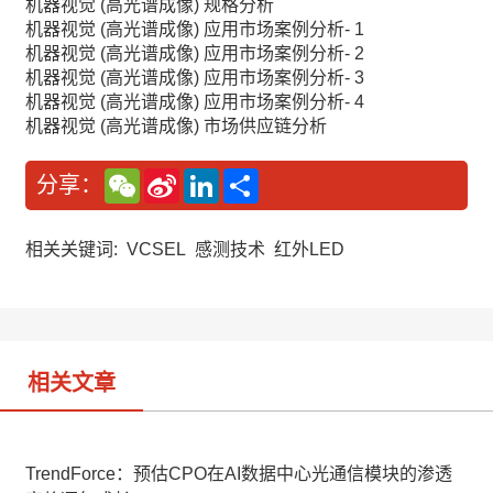
机器视觉 (高光谱成像) 规格分析
机器视觉 (高光谱成像) 应用市场案例分析- 1
机器视觉 (高光谱成像) 应用市场案例分析- 2
机器视觉 (高光谱成像) 应用市场案例分析- 3
机器视觉 (高光谱成像) 应用市场案例分析- 4
机器视觉 (高光谱成像) 市场供应链分析
W
S
L
分
分享：
e
i
i
享
C
n
n
h
a
k
a
W
e
相关关键词:
VCSEL
感测技术
红外LED
t
e
d
i
I
b
n
o
相关文章
TrendForce：预估CPO在AI数据中心光通信模块的渗透