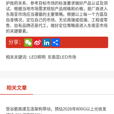
护政府关系、参考目标市场的标准要求做好产品认证及测
试、根据当地市场需求规划产品规格和价格，是厂商进入
东南亚市场应当遵循的主要策略。根据以上每一个方面及
自身情况，定位自己的市场，无论高端或低端、工程或零
售、自有品牌还是代工，做好定位策略是进入东南亚市场
的关键要素。
W
S
L
分
分享：
e
i
i
享
C
n
n
h
a
k
a
W
e
相关关键词:
LED照明
东南亚LED市场
t
e
d
i
I
b
n
o
相关文章
受谷歌高速互连架构带动，预估2026年800G以上光收发