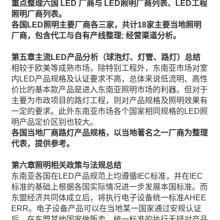
重点整理六国
LED
厂商
与
LED
照明厂商列表、
LED
工程
照明厂商列表。
各国
LED
照明主要厂商各三家，共计
18
家主要当地照明
厂商，包含代工与自有产线整理
;
经营渠道分析。
第五章
主流
LED
产品分析
（球泡灯、灯管、路灯）
总结
相较于欧美等成熟市场，除特别工程外，东南亚市场对室
内LED产品规格及认证要求不高，总体来说低流明、高性
价比的基本款产品是进入东南亚照明市场的利器。但对于
主要为市政项目的路灯工程，则对产品规格及照明效果有
一定的要求。此外东南亚市场各个国家相同规格的LED照
明产品定价区别也较大。
各国当地厂商路灯产品规格，以当地著名之一厂商为整理
代表，提供参考。
第六章
照明相关政策与法规总结
东南亚各国在LED产品规范上均遵循IEC标准，并在IEC
标准的基础上根据各国实际情况进一步发展本国标准。而
东盟经济共同体成立后，将执行电子设备统一标准AHEE
ERR。电子设备产品可以在当地某一国家通过安规认证
后，在东盟其他国家做贩卖。统一标准的执行无疑对产品