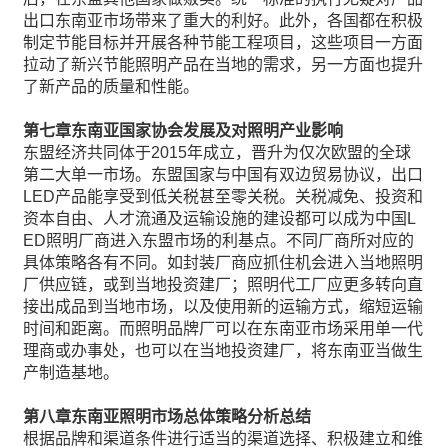
出口东南亚市场带来了重大的利好。此外，各国都在积极
制定节能目标并开展各种节能工程项目，这些项目一方面
拉动了新兴节能照明产品在当地的需求，另一方面也提升
了新产品的质量和性能。
第七章
东南亚国家协会发展及对照明产业影响
东盟经济共同体于2015年成立，晋升为仅次欧盟的全球
第二大单一市场。东盟国家与中国有双边贸易协议，出口
LED产品能享受到低关税甚至零关税。关税减免、投资和
资本自由、人才流通及运输设施的建设都可以成为中国L
ED照明厂商进入东盟市场的利基点。不同厂商所对应的
具体策略各有不同。如封装厂商应抓住机会进入当地照明
厂供应链，或到当地投资建厂；照明代工厂应更多转向直
接出成品到当地市场，以及使用新的运输方式，缩短运输
时间和距离。而照明品牌厂可以在东南亚市场采用单一代
理商或办事处，也可以在当地投资建厂，将东南亚当做生
产制造基地。
第八章
东南亚照明市场总体策略分析总结
根据品牌和渠道条件进行适当的渠道选择、积极建立和维