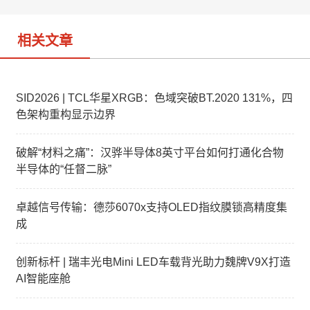
o
相关文章
SID2026 | TCL华星XRGB：色域突破BT.2020 131%，四
色架构重构显示边界
破解“材料之痛”：汉骅半导体8英寸平台如何打通化合物
半导体的“任督二脉”
卓越信号传输：德莎6070x支持OLED指纹膜锁高精度集
成
创新标杆 | 瑞丰光电Mini LED车载背光助力魏牌V9X打造
AI智能座舱