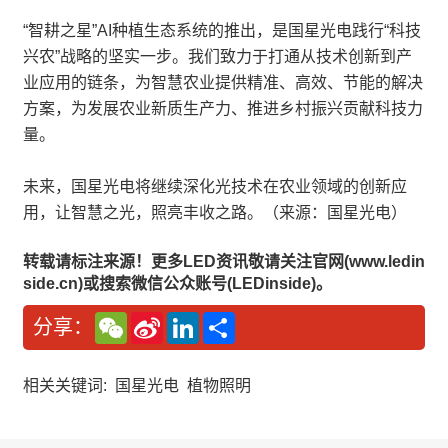
“智耕之星”AI种植生态系统的推出，是国星光电践行“科技
兴农”战略的坚实一步。我们致力于打通从技术创新到产
业应用的链条，为智慧农业提供精准、高效、节能的解决
方案，为发展农业新质生产力、推进乡村振兴贡献科技力
量。
未来，国星光电将继续深化光技术在农业领域的创新应
用，让智慧之光，照亮丰收之路。（来源：国星光电）
转载请标注来源！更多LED资讯敬请关注官网(www.ledin
side.cn)或搜索微信公众账号(LEDinside)。
W
S
L
分
分享：
e
i
i
享
C
n
n
h
a
k
a
W
e
相关关键词:
国星光电
植物照明
t
e
d
i
I
b
n