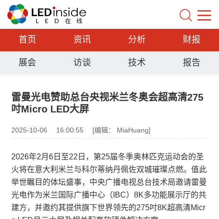
首页
资讯
分析
财报
展会
访谈
技术
报告
雷曼光电赞助总台央视米兰冬奥会超高清275
吋Micro LED大屏
2025-10-06
16:00:55
[编辑： MiaHuang]
2026年2月6日至22日，第25届冬季奥林匹克运动会的圣
火将在意大利米兰与科尔蒂纳丹佩佐双城璀璨点燃。值此
举世瞩目的体坛盛事，中央广播电视总台技术局邀请雷曼
光电作为米兰国际广播中心（IBC）8K多功能展示厅的共
建方，并邀约其提供旗下世界领先的275吋8K超高清Micr