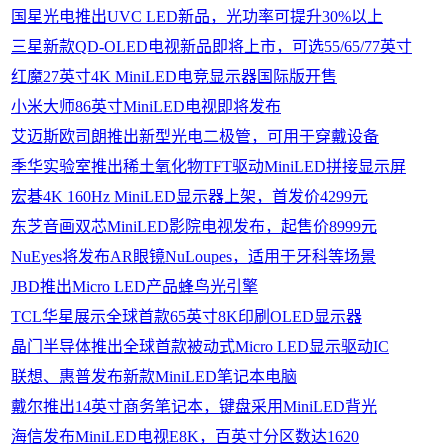
国星光电推出UVC LED新品，光功率可提升30%以上
三星新款QD-OLED电视新品即将上市，可选55/65/77英寸
红魔27英寸4K MiniLED电竞显示器国际版开售
小米大师86英寸MiniLED电视即将发布
艾迈斯欧司朗推出新型光电二极管，可用于穿戴设备
季华实验室推出稀土氧化物TFT驱动MiniLED拼接显示屏
宏碁4K 160Hz MiniLED显示器上架，首发价4299元
东芝音画双芯MiniLED影院电视发布，起售价8999元
NuEyes将发布AR眼镜NuLoupes，适用于牙科等场景
JBD推出Micro LED产品蜂鸟光引擎
TCL华星展示全球首款65英寸8K印刷OLED显示器
晶门半导体推出全球首款被动式Micro LED显示驱动IC
联想、惠普发布新款MiniLED笔记本电脑
戴尔推出14英寸商务笔记本，键盘采用MiniLED背光
海信发布MiniLED电视E8K，百英寸分区数达1620