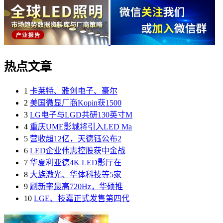
热点文章
1
卡莱特、雅创电子、豪尔
2
美国微显厂商Kopin获1500
3
LG电子与LGD共研130英寸M
4
重庆UME影城将引入LED Ma
5
营收超12亿，天德钰公布2
6
LED企业伟志控股获中金战
7
华夏利亚德4K LED影厅在
8
大族激光、华体科技等5家
9
刷新率最高720Hz，华硕推
10
LGE、技嘉正式发售第四代