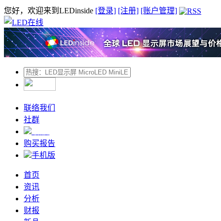
您好，欢迎来到LEDinside
[登录]
[注册]
[账户管理]
联络我们
社群
微信
购买报告
手机版
首页
资讯
分析
财报