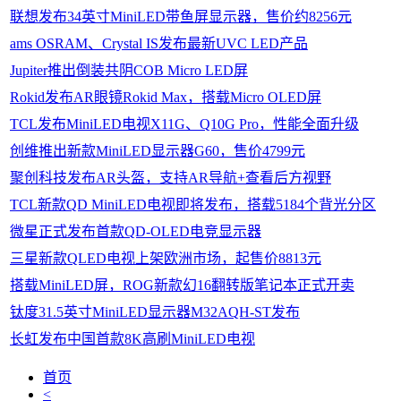
联想发布34英寸MiniLED带鱼屏显示器，售价约8256元
ams OSRAM、Crystal IS发布最新UVC LED产品
Jupiter推出倒装共阴COB Micro LED屏
Rokid发布AR眼镜Rokid Max，搭载Micro OLED屏
TCL发布MiniLED电视X11G、Q10G Pro，性能全面升级
创维推出新款MiniLED显示器G60，售价4799元
聚创科技发布AR头盔，支持AR导航+查看后方视野
TCL新款QD MiniLED电视即将发布，搭载5184个背光分区
微星正式发布首款QD-OLED电竞显示器
三星新款QLED电视上架欧洲市场，起售价8813元
搭载MiniLED屏，ROG新款幻16翻转版笔记本正式开卖
钛度31.5英寸MiniLED显示器M32AQH-ST发布
长虹发布中国首款8K高刷MiniLED电视
首页
<