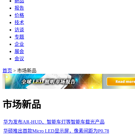
新品
报告
价格
技术
访谈
专题
企业
展会
会议
首页
>
市场新品
市场新品
华为发布AR-HUD、智能车灯等智能车载光产品
华硕推出首款Micro LED显示屏，像素间距为P0.78