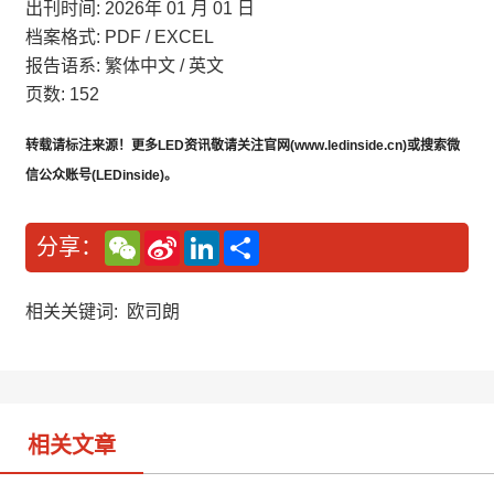
出刊时间: 2026年 01 月 01 日
档案格式: PDF / EXCEL
报告语系: 繁体中文 / 英文
页数: 152
转载请标注来源！更多LED资讯敬请关注官网(www.ledinside.cn)或搜索微
信公众账号(LEDinside)。
W
S
L
分
分享：
e
i
i
享
C
n
n
h
a
k
a
W
e
相关关键词:
欧司朗
t
e
d
i
I
b
n
o
相关文章