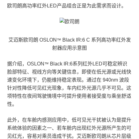
欧司朗高功率红外LED产品组合正是为此需求而设计。
艾迈斯欧司朗 OSLON
Black IR:6 C 系列高功率红外发
™
射器应用示意图
据介绍，OSLON
Black IR:6系列红外LED可稳定辨识
™
脸部特征、视线方向等关键信息，即使在低光源或光线快
速变化环境下，仍能维持稳定表现。通过在 940nm 波段
针对性降低可见红光现象，车内红外光源几乎不可见。这
项特性在夜间驾驶情境中可提升使用者接受度与乘坐舒适
性。
此外，在车舱内感测应用中，低可见光干扰被认为是提升
系统体验的因素之一、若车舱内出现红外光源所产生的可
见红光，容易对乘员造成干扰。艾迈斯欧司朗从芯片层级