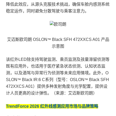
降低此效应，从源头克服技术挑战，确保车舱内感测系统
稳定运作，同时避免分散驾驶与乘客注意力。
艾迈斯欧司朗 OSLON
Black SFH 472XXCS A01 产品
™
示意图
该红外LED除支持驾驶监测、乘员监测及孩童滞留侦测等
既有应用外，也适用于医疗紧急状态侦测、认知状态监
测，以及酒驾与异常行为侦测等未来应用情境。此外，O
SLON
Black IR:6 C系列（型号：OSLON
Black SFH
™
™
472XXCS A01）提供多种发射角度与光学配置，提供设
计人员更高的设计弹性。（来源：
艾迈斯欧司朗
）
TrendForce 2026 红外线感测应用市场与品牌策略