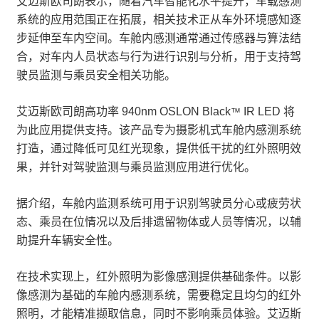
艾迈斯欧司朗表示，随着汽车智能化水平提升，车载感测
系统的应用范围正在拓展，相关技术正从车外环境感知逐
步延伸至车内空间。车舱内感测通常通过传感器与算法结
合，对车内人员状态与行为进行识别与分析，用于支持驾
驶员监测与乘员安全相关功能。
艾迈斯欧司朗高功率 940nm OSLON Black
IR LED 将
™
为此应用提供支持。该产品专为摄影机式车舱内感测系统
打造，通过降低可见红光现象，提供低干扰的红外照明效
果，并针对驾驶监测与乘员监测应用进行优化。
据介绍，车舱内监测系统可用于识别驾驶员分心或疲劳状
态、乘员在位情况以及后排遗留物体或人员等情况，以辅
助提升车辆安全性。
在技术实现上，红外照明为影像感测提供基础条件。以影
像感测为基础的车舱内感测系统，需要稳定且均匀的红外
照明，才能精准撷取信息，同时不影响乘员体验。艾迈斯