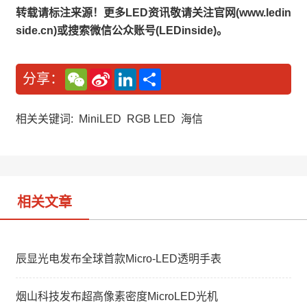
转载请标注来源！更多LED资讯敬请关注官网(www.ledin
side.cn)或搜索微信公众账号(LEDinside)。
W
S
L
分
分享：
e
i
i
享
C
n
n
h
a
k
a
W
e
相关关键词:
MiniLED
RGB LED
海信
t
e
d
i
I
b
n
o
相关文章
辰显光电发布全球首款Micro-LED透明手表
烟山科技发布超高像素密度MicroLED光机