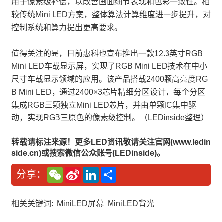
用于像素级补偿，以改善画面细节表现和色彩一致性。相
较传统Mini LED方案，整体算法计算维度进一步提升，对
控制系统和算力提出更高要求。
值得关注的是，日前惠科也宣布推出一款12.3英寸RGB
Mini LED车载显示屏，实现了RGB Mini LED技术在中小
尺寸车载显示领域的应用。该产品搭载2400颗高亮度RG
B Mini LED，通过2400×3芯片精细分区设计，每个分区
集成RGB三颗独立Mini LED芯片，并由单颗IC集中驱
动，实现RGB三原色的像素级控制。（LEDinside整理）
转载请标注来源！更多LED资讯敬请关注官网(www.ledin
side.cn)或搜索微信公众账号(LEDinside)。
W
S
L
分
分享：
e
i
i
享
C
n
n
h
a
k
a
W
e
相关关键词:
MiniLED屏幕
MiniLED背光
t
e
d
i
I