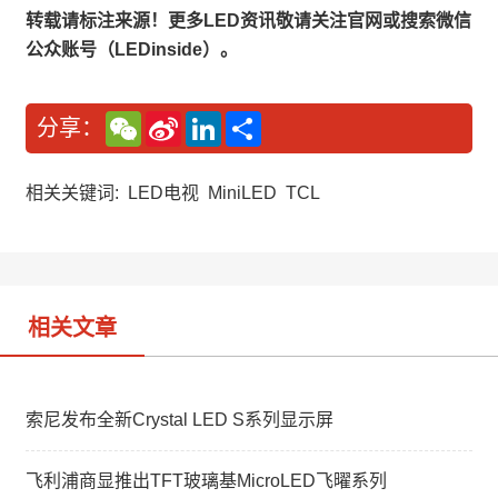
转载请标注来源！更多LED资讯敬请关注官网或搜索微信
公众账号（LEDinside）。
W
S
L
分
分享：
e
i
i
享
C
n
n
h
a
k
a
W
e
相关关键词:
LED电视
MiniLED
TCL
t
e
d
i
I
b
n
o
相关文章
索尼发布全新Crystal LED S系列显示屏
飞利浦商显推出TFT玻璃基MicroLED飞曜系列