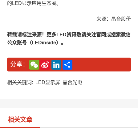
的LED显示应用生态圈。
来源：晶台股份
转载请标注来源！更多LED资讯敬请关注官网或搜索微信
公众账号（LEDinside）。
W
S
L
分
分享：
e
i
i
享
C
n
n
h
a
k
a
W
e
相关关键词:
LED显示屏
晶台光电
t
e
d
i
I
b
n
o
相关文章