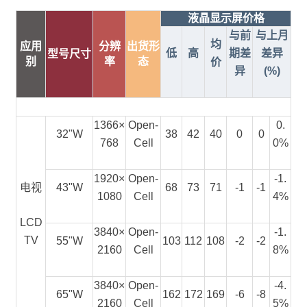
液晶显示屏价格
与前
与上月
均
应用
分辨
出货形
低
高
期差
差异
型号尺寸
别
率
态
价
异
(%)
1366×
Open-
0.
32"W
38
42
40
0
0
768
Cell
0%
1920×
Open-
-1.
电视
43"W
68
73
71
-1
-1
1080
Cell
4%
LCD
3840×
Open-
-1.
TV
55"W
103
112
108
-2
-2
2160
Cell
8%
3840×
Open-
-4.
65"W
162
172
169
-6
-8
2160
Cell
5%