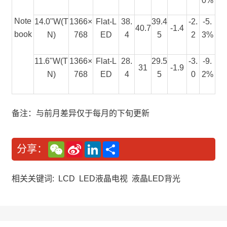
0%
Note
14.0"W(T
1366×
Flat-L
38.
39.4
-2.
-5.
40.7
-1.4
book
N)
768
ED
4
5
2
3%
11.6"W(T
1366×
Flat-L
28.
29.5
-3.
-9.
31
-1.9
N)
768
ED
4
5
0
2%
备注：与前月差异仅于每月的下旬更新
W
S
L
分
分享：
e
i
i
享
C
n
n
h
a
k
a
W
e
相关关键词:
LCD
LED液晶电视
液晶LED背光
t
e
d
i
I
b
n
o