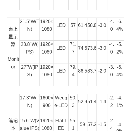
21.5"W(T
1920×
-4.
-6.
LED
57
61.4
58.8
-3.0
桌上
N)
1080
0
4%
显示
器
23.8"W(I
1920×
71.
-4.
-5.
LED
74.6
73.6
-3.0
PS)
1080
7
0
2%
Monit
or
27"W(IP
1920×
79.
-3.
-6.
LED
86.5
83.7
-2.0
S)
1080
4
0
4%
17.3"W
(
T
1600×
Wedg
50.
-2.
-4.
52.9
51.4
-1.4
N
)
900
e-LED
3
2
1%
笔记
15.6"W(V
1920×
Flat-L
55.
-2.
59
57.2
-1.5
-4.
本
alue IPS)
1080
ED
1
4