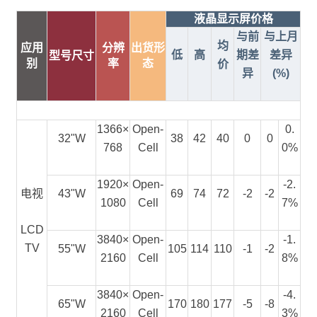
液晶显示屏价格
与前
与上月
均
应用
分辨
出货形
低
高
期差
差异
型号尺寸
别
率
态
价
异
(%)
1366×
Open-
0.
32"W
38
42
40
0
0
768
Cell
0%
1920×
Open-
-2.
电视
43"W
69
74
72
-2
-2
1080
Cell
7%
LCD
3840×
Open-
-1.
TV
55"W
105
114
110
-1
-2
2160
Cell
8%
3840×
Open-
-4.
65"W
170
180
177
-5
-8
2160
Cell
3%