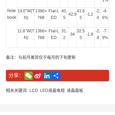
1%
Note
14.0"W(T
1366×
Flat-L
40.
41.6
-2.
-4.
42.9
-1.2
book
N)
768
ED
5
5
0
6%
11.6"W(T
1366×
Flat-L
31.
32.5
-2.
-7.
34
-1.9
N)
768
ED
2
5
8
9%
备注：与前月差异仅于每月的下旬更新
W
S
L
分
分享：
e
i
i
享
C
n
n
h
a
k
a
W
e
相关关键词:
LCD
LED液晶电视
液晶面板
t
e
d
i
I
b
n
o