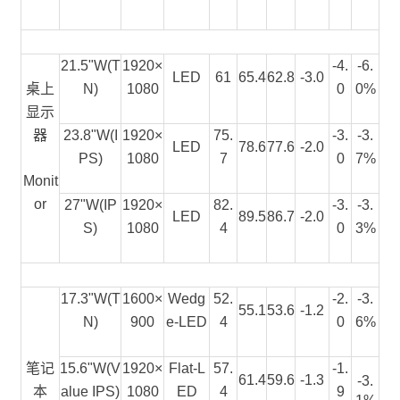
21.5"W(T
1920×
-4.
-6.
LED
61
65.4
62.8
-3.0
桌上
N)
1080
0
0%
显示
器
23.8"W(I
1920×
75.
-3.
-3.
LED
78.6
77.6
-2.0
PS)
1080
7
0
7%
Monit
or
27"W(IP
1920×
82.
-3.
-3.
LED
89.5
86.7
-2.0
S)
1080
4
0
3%
17.3"W
(
T
1600×
Wedg
52.
-2.
-3.
55.1
53.6
-1.2
N
)
900
e-LED
4
0
6%
笔记
15.6"W(V
1920×
Flat-L
57.
-1.
61.4
59.6
-1.3
-3.
本
alue IPS)
1080
ED
4
9