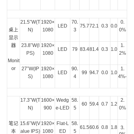
21.5"W(T
1920×
70.
0.
LED
75.7
72.1
0.3
0.0
桌上
N)
1080
3
0%
显示
器
23.8"W(I
1920×
1.
LED
79
83.4
81.4
0.3
1.0
PS)
1080
2%
Monit
or
27"W(IP
1920×
90.
1.
LED
99
94.7
0.0
1.0
S)
1080
4
4%-
17.3"W
(
T
1600×
Wedg
58.
2.
60
59.4
0.7
1.2
N
)
900
e-LED
5
0%
笔记
15.6"W(V
1920×
Flat-L
58.
61.5
60.6
0.8
1.8
3.
本
alue IPS)
1080
ED
5