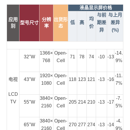
液晶显示屏价格
与前
与上月
均
应用
分辨
出货形
低
高
期差
差异
型号尺寸
别
率
态
价
异
(%)
1366×
Open-
-14.
32"W
71
78
74
-10
-13
768
Cell
9%
1920×
Open-
-11.
电视
43"W
118
123
121
-13
-16
1080
Cell
7%
LCD
3840×
Open-
-7.
TV
55"W
205
214
210
-13
-17
2160
Cell
5%
3840×
Open-
-4.
65"W
270
277
274
-13
-14
2160
Cell
9%