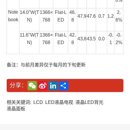
0%
Note
14.0"W(T
1366×
Flat-L
46.
2.
47.9
47.6
0.7
1.2
book
N)
768
ED
8
6%
11.6"W(T
1366×
Flat-L
42.
-0.
-0.
43.8
43.5
0.0
N)
768
ED
8
1
2%
备注：与前月差异仅于每月的下旬更新
W
S
L
分
分享：
e
i
i
享
C
n
n
h
a
k
a
W
e
相关关键词:
LCD
LED液晶电视
液晶LED背光
t
e
d
液晶面板
i
I
b
n
o