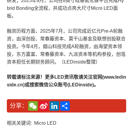
研发；2025年9月，公司在8英寸硅基氮化镓平台完成Hy
brid Bonding全流程，并成功点亮大尺寸Micro LED面
板。
融资历程方面，2025年7月，公司完成近亿元Pre-A轮融
资，由深创投、常春藤资本、莫干山基金及联想创投联合
投资。今年4月，烟山科技完成A轮融资，由海望资本领
投，东方嘉富、常春藤资本、九派资本等机构参投，创瓴
资本担任长期财务顾问。（LEDinside整理）
转载请标注来源！更多LED资讯敬请关注官网(www.ledin
side.cn)或搜索微信公众账号(LEDinside)。
W
S
L
分
分享：
e
i
i
享
C
n
n
h
a
k
a
W
e
相关关键词:
Micro LED
t
e
d
i
I