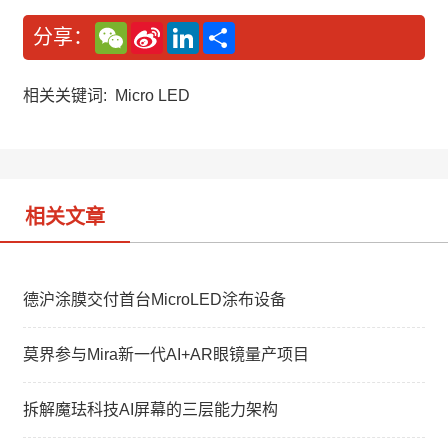
W
S
L
分
分享：
e
i
i
享
C
n
n
h
a
k
a
W
e
相关关键词:
Micro LED
t
e
d
i
I
b
n
o
相关文章
德沪涂膜交付首台MicroLED涂布设备
莫界参与Mira新一代AI+AR眼镜量产项目
拆解魔珐科技AI屏幕的三层能力架构