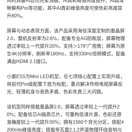
同时具备AI自然光晕消融、AI真彩峰值亮度提升、AI超清
晰解构Pro等功能，其中AI真彩峰值亮度可使色彩亮度提
升80%。
屏幕与动态表现方面，该产品采用海信深度定制的墨晶屏
2.0，整机反射率为2.6%，配备专业AG防眩层，屏幕物理
透过率较上一代提升20%，支持＞178°广视角；屏幕为原
生4K分辨率，刷新率180Hz，支持330Hz倍频模式，配备
满血HDMI 2.1接口。
小墨E5S为Mini LED机型，在七项核心配置上实现升级，
将前代Pro级配置下放为标配，重点解决传统电视屏幕反
光、轻薄机身与音质矛盾、色彩失真三大问题。
该机型同样搭载墨晶屏2.0，屏幕透过率较上一代提升2
0%；配备信芯AI画质芯片，可重构低清片源，色彩还原
准确度较上一代提升30%；拥有1560个背光分区，搭配4
200nits峰值亮度；搭载帝瓦雷2.1.2声道物理环绕音响与