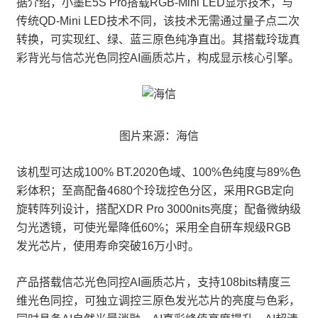
据介绍，小墨E5S Pro搭载RGB-Mini LED显示技术，与
传统QD-Mini LED技术不同，该技术无需通过量子点二次
转换，可实现红、绿、蓝三原色纯净直出。其搭载玲珑真
彩背光与信芯光色同控AI画质芯片，构成显示核心引擎。
图片来源：海信
该机型可达成100% BT.2020色域、100%色纯度与89%色
彩体积；至高配备4680个玲珑控色分区，采用RGB定向
旋转阵列设计，搭配XDR Pro 3000nits亮度；配备微纳级
匀光透镜，可使光晕降低60%；采用全自研车规级RGB
发光芯片，使用寿命突破16万小时。
产品搭载信芯光色同控AI画质芯片，支持108bits精度三
维光色同控，可独立调控三原色发光芯片的亮度与色彩，