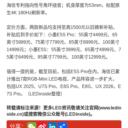
海信专利指向性号角环绕音；机身厚度为53mm，标配原
生4K 180Hz刷新率。
定价方面，两款新品均支持至高1500元以旧换新补贴，
补贴后到手价如下：小墨E5S Pro：55英寸4499元、65
英寸5999元、75英寸7799元、85英寸8999元、100英寸
14999元；小墨E5S：55英寸3999元、65英寸4999元、7
5英寸6499元、85英寸7799元、100英寸12999元。
值得一提的是，截至目前，包括E5S Pro在内，海信已累
计推出7款RGB-Mini LED电视，产品阵容进一步扩大，
包括UX 2025、U7S Pro、E8S Pro、E8S、UX 2026、E
7S Pro。（LEDinside整理）
转载请标注来源！更多LED资讯敬请关注官网(www.ledin
side.cn)或搜索微信公众账号(LEDinside)。
W
S
L
分
分享：