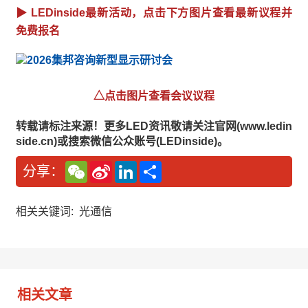
▶ LEDinside最新活动，点击下方图片查看最新议程并
免费报名
△点击图片查看会议议程
转载请标注来源！更多LED资讯敬请关注官网(www.ledin
side.cn)或搜索微信公众账号(LEDinside)。
W
S
L
分
分享：
e
i
i
享
C
n
n
h
a
k
a
W
e
相关关键词:
光通信
t
e
d
i
I
b
n
o
相关文章