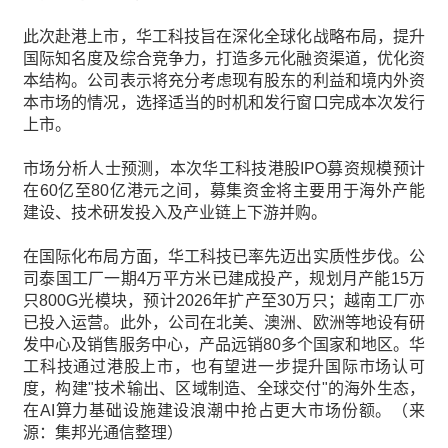
此次赴港上市，华工科技旨在深化全球化战略布局，提升
国际知名度及综合竞争力，打造多元化融资渠道，优化资
本结构。公司表示将充分考虑现有股东的利益和境内外资
本市场的情况，选择适当的时机和发行窗口完成本次发行
上市。
市场分析人士预测，本次华工科技港股IPO募资规模预计
在60亿至80亿港元之间，募集资金将主要用于海外产能
建设、技术研发投入及产业链上下游并购。
在国际化布局方面，华工科技已率先迈出实质性步伐。公
司泰国工厂一期4万平方米已建成投产，规划月产能15万
只800G光模块，预计2026年扩产至30万只；越南工厂亦
已投入运营。此外，公司在北美、澳洲、欧洲等地设有研
发中心及销售服务中心，产品远销80多个国家和地区。华
工科技通过港股上市，也有望进一步提升国际市场认可
度，构建"技术输出、区域制造、全球交付"的海外生态，
在AI算力基础设施建设浪潮中抢占更大市场份额。（来
源：集邦光通信整理）