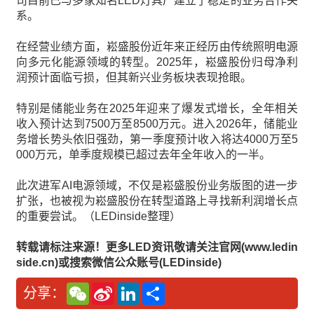
司目前已与多家知名LED灯具厂建立了稳定的业务合作关
系。
在经营业绩方面，崧盛股份近年来正经历由传统照明电源
向多元化能源领域的转型。2025年，崧盛股份归母净利
润预计面临亏损，但其新兴业务板块表现抢眼。
特别是储能业务在2025年迎来了爆发式增长，全年相关
收入预计达到7500万至8500万元。进入2026年，储能业
务增长势头依旧强劲，第一季度预计收入将达4000万至5
000万元，单季度规模已超过去年全年收入的一半。
此次进军AI电源领域，不仅是崧盛股份业务版图的进一步
扩张，也被视为崧盛股份在转型道路上寻找新利润增长点
的重要尝试。（LEDinside整理）
转载请标注来源！更多LED资讯敬请关注官网(www.ledin
side.cn)或搜索微信公众账号(LEDinside)
W
S
L
分
分享：
e
i
i
享
C
n
n