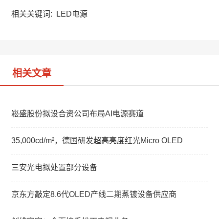
h
a
k
a
W
e
相关关键词:
LED电源
t
e
d
i
I
b
n
o
相关文章
崧盛股份拟设合资公司布局AI电源赛道
35,000cd/m²，德国研发超高亮度红光Micro OLED
三安光电拟处置部分设备
京东方敲定8.6代OLED产线二期蒸镀设备供应商