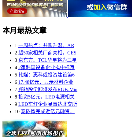
本月最热文章
1
一周热点：并购升温、AR
2
超50家相关厂商亮相，CES
3
京东方、TCL华星将为三星
4
2家韩国设备企业拟中标京
5
韩媒：惠科或投资建设第6
6
17.48亿元，显示材料企业
7
兆驰股份即将发布RGB-Min
8
投资5亿元，LED电源相关
9
LED车灯企业易事达北交所
10
泰矽微完成近亿元融资，