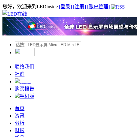
您好，欢迎来到LEDinside
[登录]
[注册]
[账户管理]
联络我们
社群
微信
购买报告
手机版
首页
资讯
分析
财报