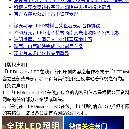
总投资5亿元，元亨光电前海新型高清显示全球智造基地
科博达获得奥迪数字像素照明中央控制模块定点
京东方控股公司上市申请获受理
深天马与OLED材料巨头签署长期合作协议
7760万元，LED电子特气商南大光电收购子公司股权
洲明供屏，全国最大LED球幕落地山西
陕西、山西影院完成LED影厅升级
辽宁首富退出杉杉集团重整
【版权声明】
「LEDinside - LED在线」所刊原创内容之著作权属于「
容之全部或局部，亦不得有其他任何违反本站著作权之行为。
【免责声明】
1、「LEDinside - LED在线」包含的内容和信息是
网站的任何部分之错误或疏失。
2、任何在「LEDinside - LED在线」上出现的信息
如有错漏，请以各公司官方网站公布为准。