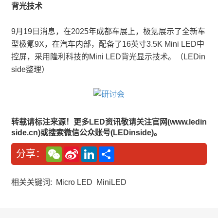
背光技术
9月19日消息，在2025年成都车展上，极氪展示了全新车
型极氪9X，在汽车内部，配备了16英寸3.5K Mini LED中
控屏，采用隆利科技的Mini LED背光显示技术。（LEDin
side整理）
转载请标注来源！更多LED资讯敬请关注官网(www.ledin
side.cn)或搜索微信公众账号(LEDinside)。
W
S
L
分
分享：
e
i
i
享
C
n
n
h
a
k
a
W
e
相关关键词:
Micro LED
MiniLED
t
e
d
i
I
b
n
o