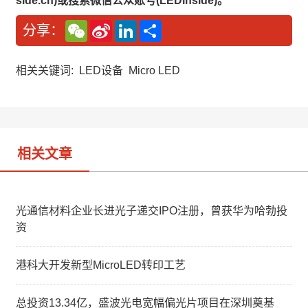
side.cn)或搜索微信公众账号(LEDinside)。
W
S
L
分
分享：
e
i
i
享
C
n
n
h
a
k
a
W
e
相关关键词:
LED设备
Micro LED
t
e
d
i
I
b
n
o
相关文章
光通信材料企业长进光子递交IPO注册，曾获华为哈勃投
资
港科大开发新型MicroLED转印工艺
总投资13.34亿，盛波光电宽幅偏光片项目在深圳奠基