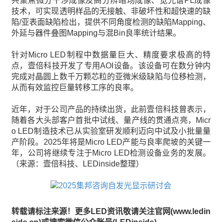
共聚焦微分干涉成像及高分辨暗场成像、宽光谱PL成像
技术，可实现透明样品的无接触、非破坏性和超快速的缺
陷/亚表面缺陷检出，提供不同角度检测的缺陷Mapping、
外延与器件叠图Mapping与混Bin良率统计结果。
针对Micro LED制程中数据量巨大、精度要求极高的特
点，壹倍科技开发了专用AOI设备。该设备可在数分钟内
完成对晶圆上数千万颗芯粒的亚微米级缺陷与位移检测，
从而有效监控巨量转移工序的良率。
近年，对于公司产品的持续出货，此前壹倍科技曾表示，
随着各大头部客户首批中试线、量产线的贯通点亮，Micr
o LED制造技术已从实验室研发顺利迈向中试及小批量量
产阶段。2025年将是Micro LED产能与良率爬坡的关键一
年，公司将继续专注于Micro LED检测设备业务的发展。
（来源：壹倍科技、LEDinside整理）
转载请标注来源！更多LED资讯敬请关注官网(www.ledin