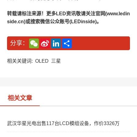
转载请标注来源！更多LED资讯敬请关注官网(www.ledin
side.cn)或搜索微信公众账号(LEDinside)。
W
S
L
分
分享：
e
i
i
享
C
n
n
h
a
k
a
W
e
相关关键词:
OLED
三星
t
e
d
i
I
b
n
o
相关文章
武汉华星光电出售117台LCD模组设备，作价3326万