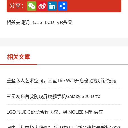
W
S
L
分
分享：
e
i
i
享
C
n
n
h
a
k
a
W
e
相关关键词:
CES
LCD
VR头显
t
e
d
i
I
b
n
o
相关文章
重塑私人艺术空间，三星The Wall开启豪宅视听新纪元
三星发布首款防窥屏旗舰手机Galaxy S26 Ultra
LGD与UDC延长合作协议，稳固OLED材料供应
国内手机市场大涨价？消息称3月后新品涨幅最低超1000