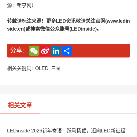
源：钜亨网）
转载请标注来源！更多LED资讯敬请关注官网(www.ledin
side.cn)或搜索微信公众账号(LEDinside)。
W
S
L
分
分享：
e
i
i
享
C
n
n
h
a
k
a
W
e
相关关键词:
OLED
三星
t
e
d
i
I
b
n
o
相关文章
LEDinside 2026新年寄语：跃马扬鞭，迈向LED新征程