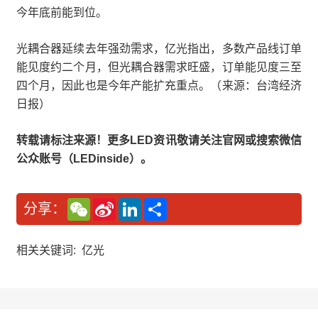
今年底前能到位。
光耦合器延续去年强劲需求，亿光指出，多数产品线订单
能见度约二个月，但光耦合器需求旺盛，订单能见度三至
四个月，因此也是今年产能扩充重点。（来源：台湾经济
日报）
转载请标注来源！更多LED资讯敬请关注官网或搜索微信
公众账号（LEDinside）。
W
S
L
分
分享：
e
i
i
享
C
n
n
h
a
k
a
W
e
相关关键词:
亿光
t
e
d
i
I
b
n
o