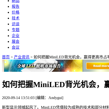
新品
报告
价格
技术
访谈
专题
企业
展会
会议
首页
>
产业资讯
>
​如何把握MiniLED背光机会，赢得更高市
​如何把握MiniLED背光机
2020-09-14 13:51:03 [编辑：Andygui]
新型显示领域起风了。MiniLED凭借较为成熟的技术和部分