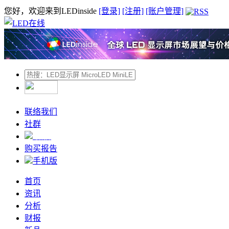
您好，欢迎来到LEDinside
[登录]
[注册]
[账户管理]
联络我们
社群
微信
购买报告
手机版
首页
资讯
分析
财报