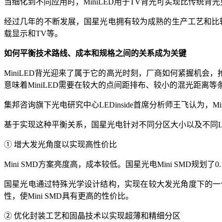
当细化到不同应用时，MiniLED用于TV背光可实现比传统背光
经过几年的不断发展，国星光电拥有较为成熟的生产工艺和比较齐全
载显示和TV等。
如何平衡技术路线、成本和规格之间的关系成为关键
MiniLED背光迎来了属于它的高光时刻，厂商如何紧握机会
意味着MiniLED需要在较大的点间距排布、较小的混光距
集邦咨询旗下光电研究中心LEDinside首席分析师王飞认为
基于实现这种平衡关系，国星光电针对不同分区大小以及不同LED数量
① 增大发光角度以实现高性价比
Mini SMD方案亮度高，成本较低。国星光电Mini SMD规划了0
国星光电通过特殊光学设计结构，实现在较大发光角度下的一
性，使Mini SMD具有更高的性价比。
② 优化封装工艺和固晶技术以实现超薄和精细分区