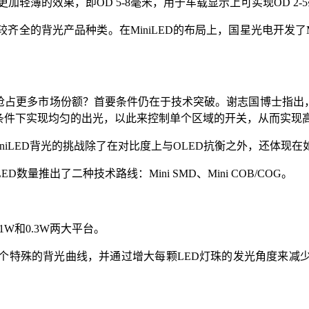
更加轻薄的效果，即OD 5-8毫米，用于车载显示上可实现OD 2-
的背光产品种类。在MiniLED的布局上，国星光电开发了Mini
，抢占更多市场份额？首要条件仍在于技术突破。谢志国博士指出，
离等条件下实现均匀的出光，以此来控制单个区域的开关，从而实现
，MiniLED背光的挑战除了在对比度上与OLED抗衡之外，还体
推出了二种技术路线：Mini SMD、Mini COB/COG。
.1W和0.3W两大平台。
个特殊的背光曲线，并通过增大每颗LED灯珠的发光角度来减少