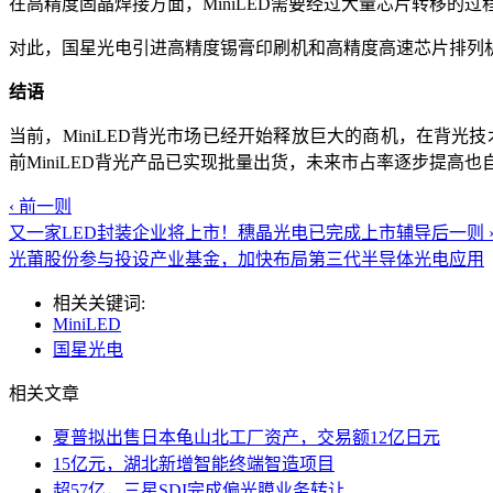
在高精度固晶焊接方面，MiniLED需要经过大量芯片转移
对此，国星光电引进高精度锡膏印刷机和高精度高速芯片排列
结语
当前，MiniLED背光市场已经开始释放巨大的商机，在背光技术
前MiniLED背光产品已实现批量出货，未来市占率逐步提高也自然不在
‹ 前一则
又一家LED封装企业将上市！穗晶光电已完成上市辅导
后一则 
光莆股份参与投设产业基金，加快布局第三代半导体光电应用
相关关键词:
MiniLED
国星光电
相关文章
夏普拟出售日本龟山北工厂资产，交易额12亿日元
15亿元，湖北新增智能终端智造项目
超57亿，三星SDI完成偏光膜业务转让