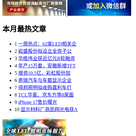
本月最热文章
1
一周热点：62家LED相关企
2
崧盛股份拟设立全资子公
3
华皓伟业获近亿元B轮融资
4
年产15万套，安徽新增TFT
5
增资10.5亿，彩虹股份加
6
奇瑞汽车与车载显示企业
7
得邦照明拟收购嘉利车灯
8
TCL华星、京东方等8家面
9
iPhone 17售价曝光
10
显示材料厂商凯翔光电获A