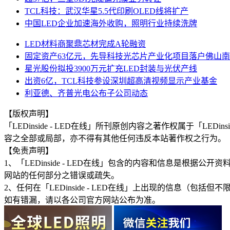
TCL科技：武汉华星5.5代印刷OLED线将扩产
中国LED企业加速海外收购，照明行业持续洗牌
LED材料商聚鼎芯材完成A轮融资
固定资产63亿元，先导科技光芯片产业化项目落户佛山
星光股份拟投3900万元扩充LED封装与光伏产线
出资6亿，TCL科技参设深圳超高清视频显示产业基金
利亚德、齐普光电公布子公司动态
【版权声明】
「LEDinside - LED在线」所刊原创内容之著作权属于「
容之全部或局部，亦不得有其他任何违反本站著作权之行为。
【免责声明】
1、「LEDinside - LED在线」包含的内容和信息是
网站的任何部分之错误或疏失。
2、任何在「LEDinside - LED在线」上出现的信息
如有错漏，请以各公司官方网站公布为准。