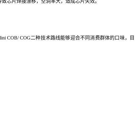
易导致芯片焊接漂移，空洞率大，造成芯片失效。
ni COB/ COG二种技术路线能够迎合不同消费群体的口味，目