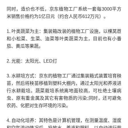
同时，造价也不低，京东植物工厂系统一套每3000平方
米销售价格约为1亿日元（约合人民币612万元）。
1. 叶类蔬菜为主：集装箱改装的植物工厂设施，以棵莴苣
和小松菜、生菜、油菜等叶类蔬菜为主，目前也有小番
茄、黄瓜等果蔬。
2. 光能：太阳光、LED灯
3. 水耕培方式：京东的植物工厂通过集装箱式装置培育秧
苗，然后将秧苗移植到塑料大棚内，通过太阳光和养液进
行水耕栽培。蔬菜栽培系统离地面较高，可杜绝土壤病
虫、原有重金属及其它有害物质的污染;同时，还可避免
农药、化肥对生存环境的污染。
4. 自动化培养：其特色是计算机管理，在测量温度、湿度
和空气流动情况后，投放水、养液和肥料，以自动进行栽