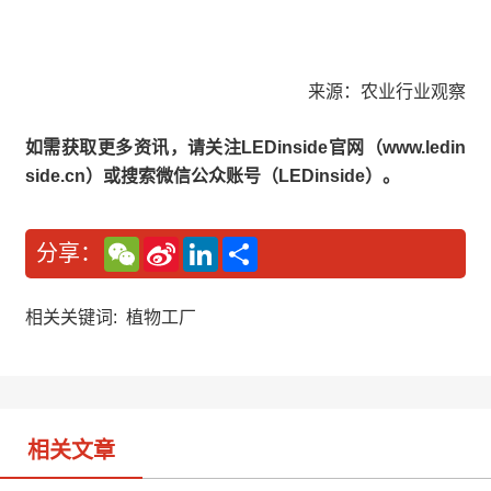
来源：农业行业观察
如需获取更多资讯，请关注LEDinside官网（www.ledin
side.cn）或搜索微信公众账号（LEDinside）。
W
S
L
分
分享：
e
i
i
享
C
n
n
h
a
k
a
W
e
相关关键词:
植物工厂
t
e
d
i
I
b
n
o
相关文章