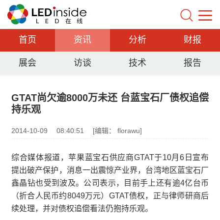
首页
资讯
分析
财报
展会
访谈
技术
报告
GTAT尚欠逾8000万未还 台蓝宝石厂债权追偿
持乐观
2014-10-09
08:40:51
[编辑： florawu]
综合媒体报道，苹果蓝宝石供应商GTAT于10月6日宣布
提出破产保护，消息一出震惊产业界，台湾地区蓝宝石厂
鑫晶钻也受到波及。公司表示，目前手上还有逾4亿台币
（折合人民币约8049万元）GTAT债权，正与律师研商后
续处理，并对债权追偿看法仍抱持乐观。