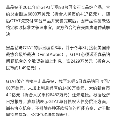
鑫晶钻于2011年向GTAT订购98台蓝宝石长晶炉产品，合
约总金额达6800万美元（折合人民币约4.17亿元），随
后GTAT先交付30台产品并安装完成后，因产品瑕疵未达
约定验收标准之争议事宜，双方依合约在美国声请仲裁解
决
鑫晶钻与GTAT的诉讼缠讼3年，并于今年8月接获美国仲
裁协会最终裁决（Final Award），GTAT必须返还鑫晶钻
问题机台的全数货款加上利息，逾2429万美元（折合人
民币约1.49亿元）。
GTAT破产直接冲击鑫晶钻，截至10月5日鑫晶钻已收回7
00万美元，未加上利息尚有约1400万美元，大约新台币
4.2亿元（折合人民币约8452万元）还未进帐。根据经济
日报报导，鑫晶钻表示GTAT与各债权人债务偿还方面，
尚有协商机会，不排除各种还款偿债的可能方案，对于取
回这笔货款，公司仍抱持乐观看法。