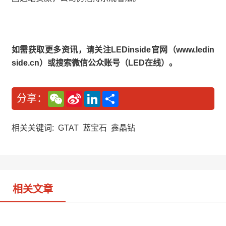
如需获取更多资讯，请关注LEDinside官网（www.ledin
side.cn）或搜索微信公众账号（LED在线）。
W
S
L
分
分享：
e
i
i
享
C
n
n
h
a
k
a
W
e
相关关键词:
GTAT
蓝宝石
鑫晶钻
t
e
d
i
I
b
n
o
相关文章