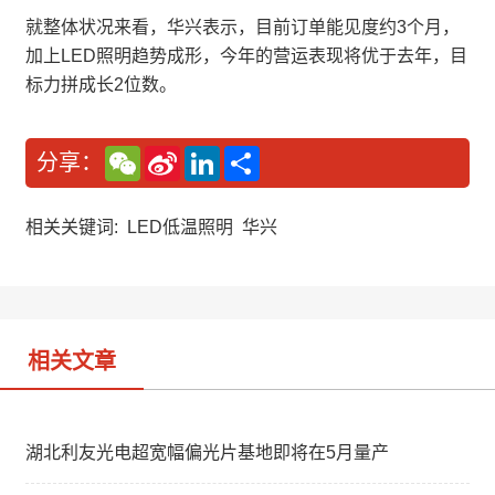
就整体状况来看，华兴表示，目前订单能见度约3个月，
加上LED照明趋势成形，今年的营运表现将优于去年，目
标力拼成长2位数。
W
S
L
分
分享：
e
i
i
享
C
n
n
h
a
k
a
W
e
相关关键词:
LED低温照明
华兴
t
e
d
i
I
b
n
o
相关文章
湖北利友光电超宽幅偏光片基地即将在5月量产