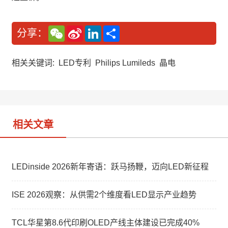
W
S
L
分
分享：
e
i
i
享
C
n
n
h
a
k
a
W
e
相关关键词:
LED专利
Philips Lumileds
晶电
t
e
d
i
I
b
n
o
相关文章
LEDinside 2026新年寄语：跃马扬鞭，迈向LED新征程
ISE 2026观察：从供需2个维度看LED显示产业趋势
TCL华星第8.6代印刷OLED产线主体建设已完成40%