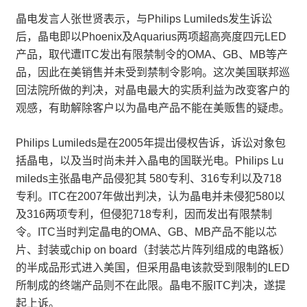
晶电发言人张世贤表示，与Philips Lumileds发生诉讼
后，晶电即以Phoenix及Aquarius两项超高亮度四元LED
产品，取代遭ITC发出有限禁制令的OMA、GB、MB等产
品，因此在美销售并未受到禁制令影响。这次美国联邦巡
回法院所做的判决，对晶电最大的实质利益为改变客户的
观感，有助解除客户以为晶电产品不能在美贩售的疑虑。
Philips Lumileds是在2005年提出侵权告诉，诉讼对象包
括晶电，以及当时尚未并入晶电的国联光电。Philips Lu
mileds主张晶电产品侵犯其 580专利、316专利以及718
专利。ITC在2007年做出判决，认为晶电并未侵犯580以
及316两项专利，但侵犯718专利，因而发出有限禁制
令。ITC当时判定晶电的OMA、GB、MB产品不能以芯
片、封装或chip on board（封装芯片阵列组成的电路板）
的半成品形式进入美国，但采用晶电该款受到限制的LED
所制成的终端产品则不在此限。晶电不服ITC判决，遂提
起上诉。