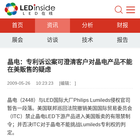
首页
资讯
分析
财报
展会
访谈
技术
报告
晶电：专利诉讼案可澄清客户对晶电产品不能
在美贩售的疑虑
2009-05-26
10:23:23
[编辑： ]
晶电（2448）与LED国际大厂Philips Lumileds侵权官司
暂告一段落。美国联邦巡回法院撤销美国国际贸易委员会
（ITC）禁止晶电LED下游产品进入美国贩卖的有限禁制
令；并否决ITC对于晶电不能挑战Lumileds专利权的判
定。