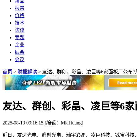
新品
报告
价格
技术
访谈
专题
企业
展会
会议
首页
>
财报解读
>
友达、群创、彩晶、凌巨等6家面板厂公布7
友达、群创、彩晶、凌巨等6家
2025-08-13 09:16:15 [编辑：MiaHuang]
近日，友达光电、群创光电、瀚宇彩晶、凌巨科技、铼宝科技、