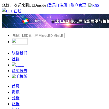
您好，欢迎来到LEDinside
[登录]
[注册]
[账户管理]
联络我们
社群
微信
购买报告
手机版
首页
资讯
分析
财报