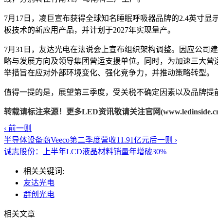
7月17日，凌巨宣布获得全球知名睡眠呼吸器品牌的2.4英寸
板技术的新应用产品，并计划于2027年实现量产。
7月31日，友达光电在法说会上宣布组织架构调整。因应公司
略与发展方向及领导集团营运支援单位。同时，为加速三大营
举措旨在应对外部环境变化、强化竞争力，并推动策略转型。
值得一提的是，展望第三季度，受关税不确定因素以及品牌提前拉货
转载请标注来源！更多LED资讯敬请关注官网(www.ledinside.cn
‹ 前一则
半导体设备商Veeco第二季度营收11.91亿元
后一则 ›
诚志股份：上半年LCD液晶材料销量年增破30%
相关关键词:
友达光电
群创光电
相关文章