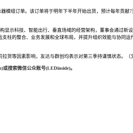
显示器模组订单。该订单将于明年下半年开始出货，预计每年贡献7
建构显示科技、智能出行、垂直场域的经营架构，董事会通过新
运支柱的整合、业务发展和全球布局，并提升组织效能与协同运
等因素影响，友达与群创均表示对第三季持谨慎状态。（文：集邦Di
)或搜索微信公众账号(LEDinside)。