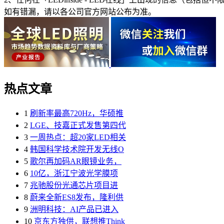
如有错漏，请以各公司官方网站公布为准。
热点文章
1
刷新率最高720Hz，华硕推
2
LGE、技嘉正式发售第四代
3
一周热点：超20家LED相关
4
韩国科学技术院开发无线O
5
歌尔再加码AR眼镜业务，
6
10亿，浙江宁波光学膜项
7
兆驰股份光通芯片项目进
8
蔚来全新ES8发布，隆利供
9
洲明科技：AI产品已进入
10
京东方独供，联想推Think