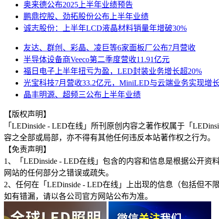
奥来德公布2025上半年业绩预告
鹏鼎控股、劲拓股份公布上半年业绩
诚志股份：上半年LCD液晶材料销量年增破30%
友达、群创、彩晶、凌巨等6家面板厂公布7月营收
半导体设备商Veeco第二季度营收11.91亿元
福日电子上半年扭亏为盈，LED封装业务增长超20%
光宝科技7月营收33.2亿元，MiniLED与云端业务实现增
晶丰明源、超频三公布上半年业绩
【版权声明】
「LEDinside - LED在线」所刊原创内容之著作权属于「
容之全部或局部，亦不得有其他任何违反本站著作权之行为。
【免责声明】
1、「LEDinside - LED在线」包含的内容和信息是
网站的任何部分之错误或疏失。
2、任何在「LEDinside - LED在线」上出现的信息
如有错漏，请以各公司官方网站公布为准。