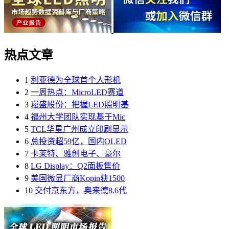
热点文章
1
利亚德为全球首个人形机
2
一周热点：MicroLED赛道
3
崧盛股份：把握LED照明基
4
福州大学团队实现基于Mic
5
TCL华星广州成立印刷显示
6
总投资超59亿，国内OLED
7
卡莱特、雅创电子、豪尔
8
LG Display：Q2面板售价
9
美国微显厂商Kopin获1500
10
交付京东方，奥来德8.6代