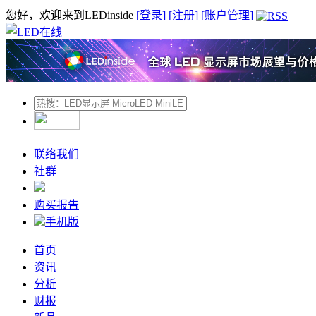
您好，欢迎来到LEDinside
[登录]
[注册]
[账户管理]
联络我们
社群
微信
购买报告
手机版
首页
资讯
分析
财报