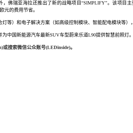
”外，佛瑞亚海拉还推出了新的战略项目“SIMPLIFY”。该
0万欧元的费用节省。
合灯等）和电子解决方案（如高级控制模块、智能配电模块等）
中国新能源汽车最新SUV车型蔚来乐道L90提供智慧前照灯。（LE
)或搜索微信公众账号(LEDinside)。