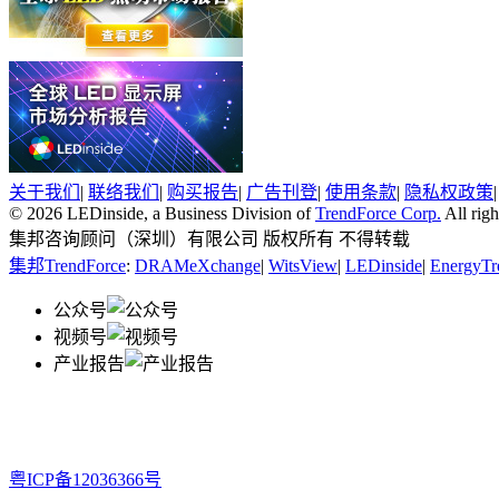
关于我们
|
联络我们
|
购买报告
|
广告刊登
|
使用条款
|
隐私权政策
© 2026 LEDinside, a Business Division of
TrendForce Corp.
All righ
集邦咨询顾问（深圳）有限公司 版权所有 不得转载
集邦TrendForce
:
DRAMeXchange
|
WitsView
|
LEDinside
|
EnergyTr
公众号
视频号
产业报告
粤ICP备12036366号