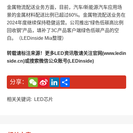
金属物流配送业务方面，目前，汽车/新能源汽车应用场
景的金属材料配送比例已超过60%。金属物流配送业务在
2024年度继续保持稳健运营。公司推出“绿色低碳高比例
回收钢”产品，填补了3C产品客户端绿色低碳产品的空
白。（LEDinside Mia整理）
转载请标注来源！更多LED资讯敬请关注官网(www.ledin
side.cn)或搜索微信公众账号(LEDinside)
W
S
L
分
分享：
e
i
i
享
C
n
n
h
a
k
a
W
e
相关关键词:
LED芯片
t
e
d
i
I
b
n
o