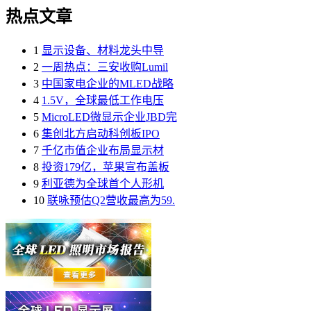
热点文章
1
显示设备、材料龙头中导
2
一周热点：三安收购Lumil
3
中国家电企业的MLED战略
4
1.5V，全球最低工作电压
5
MicroLED微显示企业JBD完
6
集创北方启动科创板IPO
7
千亿市值企业布局显示材
8
投资179亿，苹果宣布盖板
9
利亚德为全球首个人形机
10
联咏预估Q2营收最高为59.