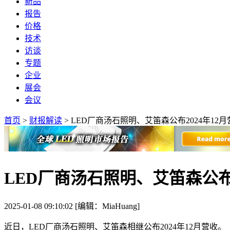
新品
报告
价格
技术
访谈
专题
企业
展会
会议
首页
>
财报解读
>
LED厂商汤石照明、艾笛森公布2024年12月
LED厂商汤石照明、艾笛森公布2
2025-01-08 09:10:02 [编辑：MiaHuang]
近日，LED厂商汤石照明、艾笛森相继公布2024年12月营收。