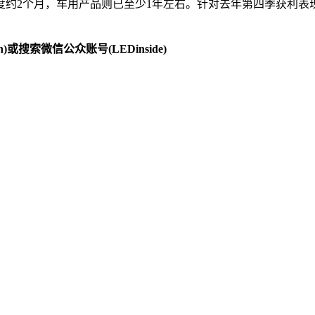
度约2个月，车用产品则已至少1年左右。针对去年第四季获利表
)或搜索微信公众账号(LEDinside)