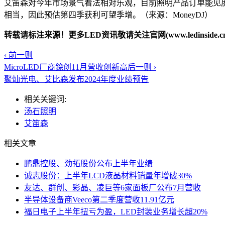
艾笛森对今年市场景气看法相对乐观，目前照明产品订单能见
相当，因此预估第四季获利可望季增。（来源：MoneyDJ）
转载请标注来源！更多LED资讯敬请关注官网(www.ledinside.cn
‹ 前一则
MicroLED厂商錼创11月营收创新高
后一则 ›
聚灿光电、艾比森发布2024年度业绩预告
相关关键词:
汤石照明
艾笛森
相关文章
鹏鼎控股、劲拓股份公布上半年业绩
诚志股份：上半年LCD液晶材料销量年增破30%
友达、群创、彩晶、凌巨等6家面板厂公布7月营收
半导体设备商Veeco第二季度营收11.91亿元
福日电子上半年扭亏为盈，LED封装业务增长超20%