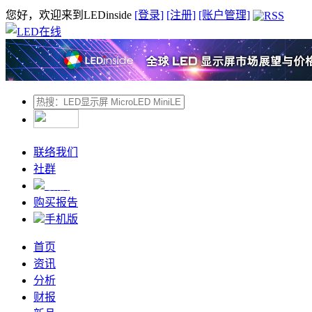
您好，欢迎来到LEDinside
[登录]
[注册]
[账户管理]
联络我们
社群
微信
购买报告
手机版
首页
资讯
分析
财报