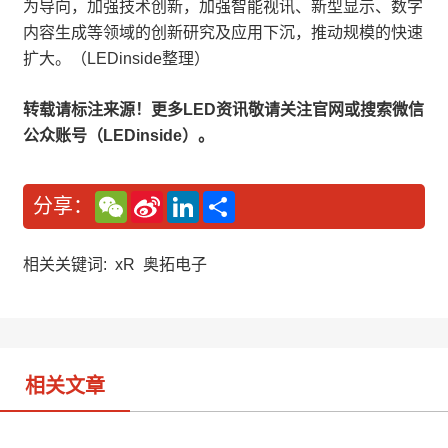
为导向，加强技术创新，加强智能视讯、新型显示、数字
内容生成等领域的创新研究及应用下沉，推动规模的快速
扩大。（LEDinside整理）
转载请标注来源！更多LED资讯敬请关注官网或搜索微信
公众账号（LEDinside）。
W
S
L
分
分享：
e
i
i
享
C
n
n
h
a
k
a
W
e
相关关键词:
xR
奥拓电子
t
e
d
i
I
b
n
o
相关文章