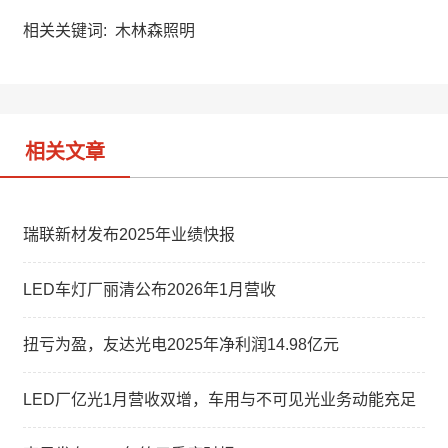
h
a
k
a
W
e
相关关键词:
木林森照明
t
e
d
i
I
b
n
o
相关文章
瑞联新材发布2025年业绩快报
LED车灯厂丽清公布2026年1月营收
扭亏为盈，友达光电2025年净利润14.98亿元
LED厂亿光1月营收双增，车用与不可见光业务动能充足