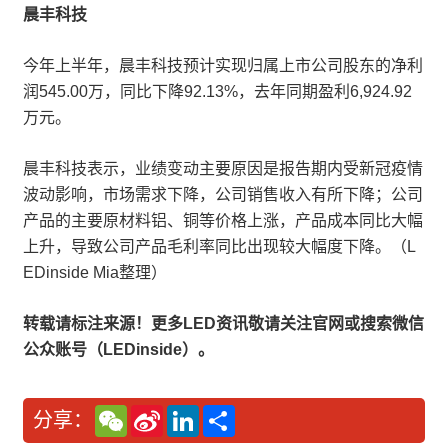
晨丰科技
今年上半年，晨丰科技预计实现归属上市公司股东的净利
润545.00万，同比下降92.13%，去年同期盈利6,924.92
万元。
晨丰科技表示，业绩变动主要原因是报告期内受新冠疫情
波动影响，市场需求下降，公司销售收入有所下降；公司
产品的主要原材料铝、铜等价格上涨，产品成本同比大幅
上升，导致公司产品毛利率同比出现较大幅度下降。（L
EDinside Mia整理）
转载请标注来源！更多LED资讯敬请关注官网或搜索微信
公众账号（LEDinside）。
W
S
L
分
分享：
e
i
i
享
C
n
n