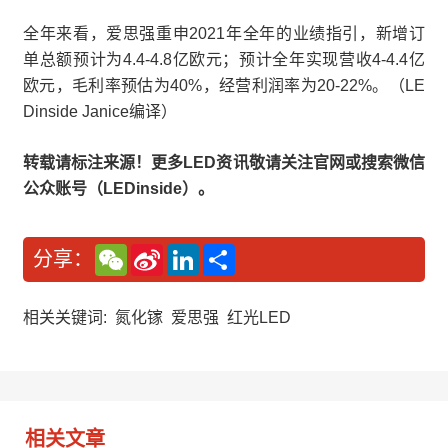
全年来看，爱思强重申2021年全年的业绩指引，新增订
单总额预计为4.4-4.8亿欧元；预计全年实现营收4-4.4亿
欧元，毛利率预估为40%，经营利润率为20-22%。（LE
Dinside Janice编译）
转载请标注来源！更多LED资讯敬请关注官网或搜索微信
公众账号（LEDinside）。
W
S
L
分
分享：
e
i
i
享
C
n
n
h
a
k
a
W
e
相关关键词:
氮化镓
爱思强
红光LED
t
e
d
i
I
b
n
o
相关文章