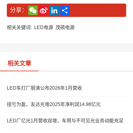
W
S
L
分
分享：
e
i
i
享
C
n
n
h
a
k
a
W
e
相关关键词:
LED电源
茂硕电源
t
e
d
i
I
b
n
o
相关文章
LED车灯厂丽清公布2026年1月营收
扭亏为盈，友达光电2025年净利润14.98亿元
LED厂亿光1月营收双增，车用与不可见光业务动能充足