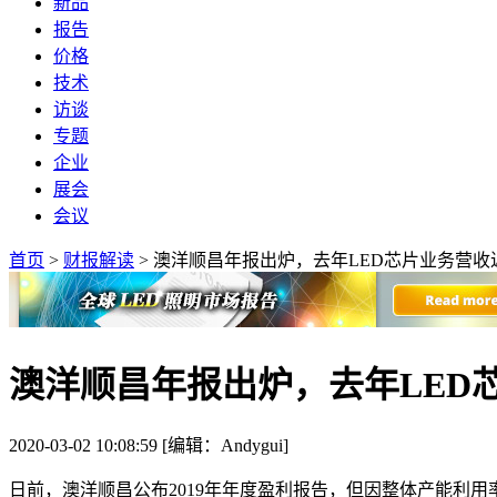
新品
报告
价格
技术
访谈
专题
企业
展会
会议
首页
>
财报解读
>
澳洋顺昌年报出炉，去年LED芯片业务营收
澳洋顺昌年报出炉，去年LED
2020-03-02 10:08:59 [编辑：Andygui]
日前，澳洋顺昌公布2019年年度盈利报告，但因整体产能利用