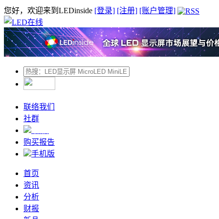
您好，欢迎来到LEDinside
[登录]
[注册]
[账户管理]
联络我们
社群
微信
购买报告
手机版
首页
资讯
分析
财报