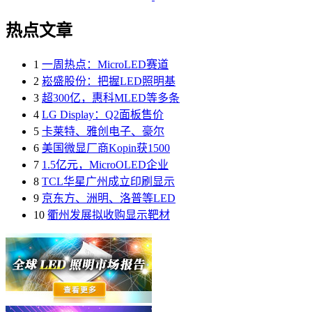
热点文章
1
一周热点：MicroLED赛道
2
崧盛股份：把握LED照明基
3
超300亿，惠科MLED等多条
4
LG Display：Q2面板售价
5
卡莱特、雅创电子、豪尔
6
美国微显厂商Kopin获1500
7
1.5亿元，MicroOLED企业
8
TCL华星广州成立印刷显示
9
京东方、洲明、洛普等LED
10
衢州发展拟收购显示靶材