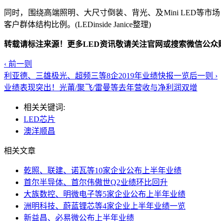
同时，围绕高端照明、大尺寸倒装、背光、及Mini LED
客户群体结构比例。(LEDinside Janice整理)
转载请标注来源！更多LED资讯敬请关注官网或搜索微信公众账号（
‹ 前一则
利亚德、三雄极光、超频三等8企2019年业绩快报一览
后一则 ›
业绩表现突出！光莆/聚飞/雷曼等去年营收与净利润双增
相关关键词:
LED芯片
澳洋顺昌
相关文章
乾照、联建、诺瓦等10家企业公布上半年业绩
首尔半导体、首尔伟傲世Q2业绩环比回升
大族数控、明微电子等5家企业公布上半年业绩
洲明科技、蔚蓝锂芯等4家企业上半年业绩一览
新益昌、必易微公布上半年业绩