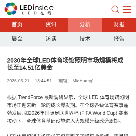
首页
资讯
分析
财报
展会
访谈
技术
报告
2030年全球LED体育场馆照明市场规模将成
长至14.51亿美金
2026-05-21
13:44:51
[编辑： MiaHuang]
根据 TrendForce 最新调研显示，全球 LED 体育场馆照明
市场正迎来新一轮的成长爆发期。在全球各级体育赛事蓬
勃发展, 如2026年国际足联世界杯 (FIFA World Cup) 赛事
拉动下，全球体育基础设施进入大规模升级改造周期。