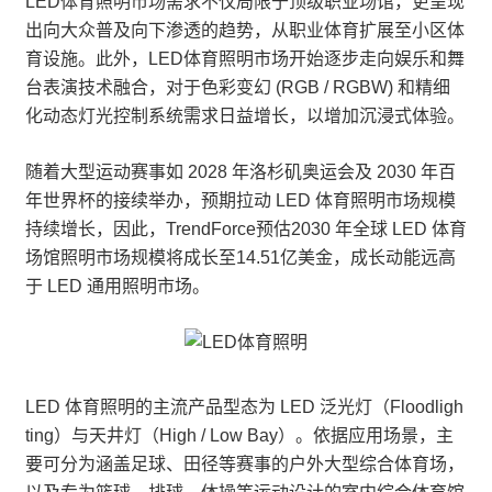
LED体育照明市场需求不仅局限于顶级职业场馆，更呈现
出向大众普及向下渗透的趋势，从职业体育扩展至小区体
育设施。此外，LED体育照明市场开始逐步走向娱乐和舞
台表演技术融合，对于色彩变幻 (RGB / RGBW) 和精细
化动态灯光控制系统需求日益增长，以增加沉浸式体验。
随着大型运动赛事如 2028 年洛杉矶奥运会及 2030 年百
年世界杯的接续举办，预期拉动 LED 体育照明市场规模
持续增长，因此，TrendForce预估2030 年全球 LED 体育
场馆照明市场规模将成长至14.51亿美金，成长动能远高
于 LED 通用照明市场。
LED 体育照明的主流产品型态为 LED 泛光灯（Floodligh
ting）与天井灯（High / Low Bay）。依据应用场景，主
要可分为涵盖足球、田径等赛事的户外大型综合体育场，